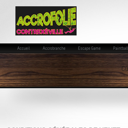
Accueil
Accrobranche
Escape Game
Paintbal
Cu